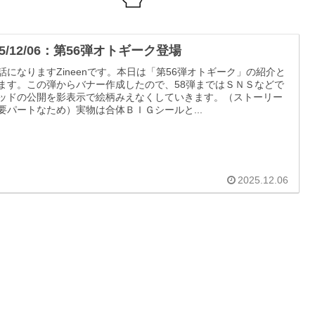
25/12/06：第56弾オトギーク登場
話になりますZineenです。本日は「第56弾オトギーク」の紹介と
ます。この弾からバナー作成したので、58弾まではＳＮＳなどで
ッドの公開を影表示で絵柄みえなくしていきます。（ストーリー
要パートなため）実物は合体ＢＩＧシールと...
2025.12.06