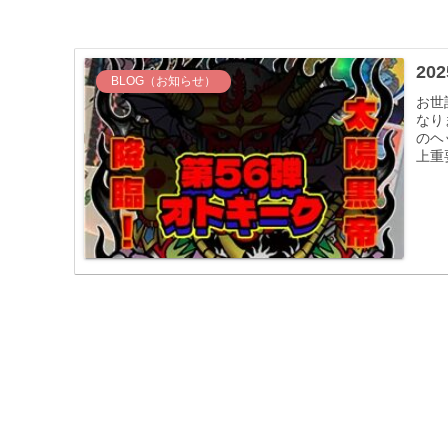
20
BLOG（お知らせ）
お世
なり
のヘ
上重