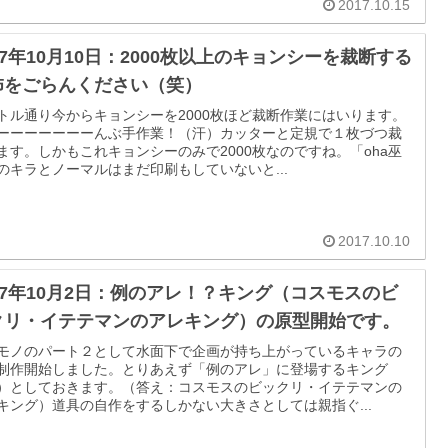
2017.10.15
17年10月10日：2000枚以上のキョンシーを裁断する
怖をごらんください（笑）
トル通り今からキョンシーを2000枚ほど裁断作業にはいります。
ーーーーーーーんぶ手作業！（汗）カッターと定規で１枚づつ裁
ます。しかもこれキョンシーのみで2000枚なのですね。「oha巫
のキラとノーマルはまだ印刷もしていないと...
2017.10.10
017年10月2日：例のアレ！？キング（コスモスのビ
クリ・イテテマンのアレキング）の原型開始です。
モノのパート２として水面下で企画が持ち上がっているキャラの
制作開始しました。とりあえず「例のアレ」に登場するキング
）としておきます。（答え：コスモスのビックリ・イテテマンの
キング）道具の自作をするしかない大きさとしては親指ぐ...