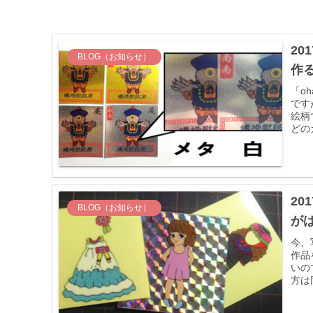
20
BLOG（お知らせ）
作
「o
です
絵柄
どの
20
BLOG（お知らせ）
が
今、
作品
いの
方は