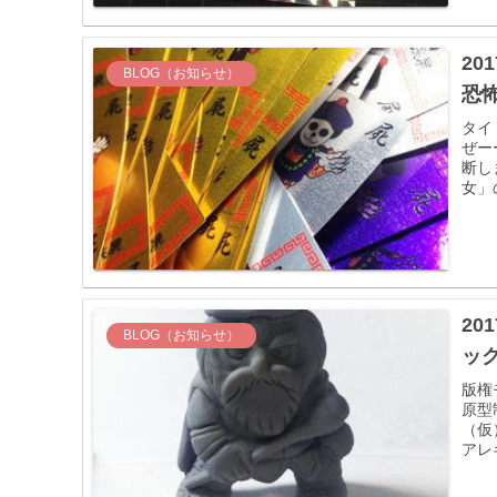
20
BLOG（お知らせ）
恐
タイ
ぜー
断し
女」
2
BLOG（お知らせ）
ッ
版権
原型
（仮
アレ