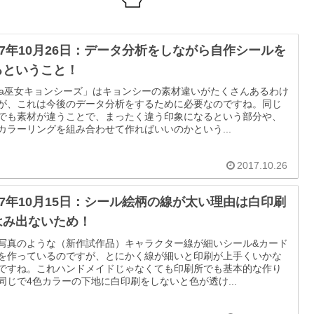
17年10月26日：データ分析をしながら自作シールを
るということ！
ha巫女キョンシーズ」はキョンシーの素材違いがたくさんあるわけ
が、これは今後のデータ分析をするために必要なのですね。同じ
でも素材が違うことで、まったく違う印象になるという部分や、
カラーリングを組み合わせて作ればいいのかという...
2017.10.26
17年10月15日：シール絵柄の線が太い理由は白印刷
はみ出ないため！
写真のような（新作試作品）キャラクター線が細いシール&カード
を作っているのですが、とにかく線が細いと印刷が上手くいかな
ですね。これハンドメイドじゃなくても印刷所でも基本的な作り
同じで4色カラーの下地に白印刷をしないと色が透け...