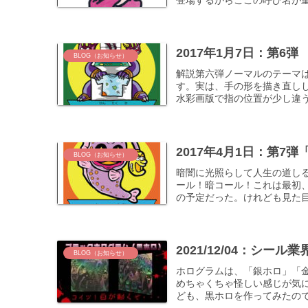
2017年1月7日：第6
BLOG（お知らせ）
解説第六弾ノーマルのテーマ
す。実は、手の形を描き直し
水彩画版で指の位置が少し違う
2017年4月1日：第7
BLOG（お知らせ）
暗闇に光照らして人生の道し
ール！暗コール！これは最初
の予定だった。けれども見た目
2021/12/04：シ
BLOG（お知らせ）
ホログラムは、「銀ホロ」「
めちゃくちゃ怪しい感じが気
ども、黒ホロを作ってみたので