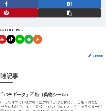
een FOLLOW
zineen
関連記事
1弾「パチギーク」乙姫（偽物シール）
つ）ってオツカレ様の略？魚の帽子かぶる女の子。乙姫（おとひ
ませたいわけで、後々「音姫」（おとひめ）というキャラクターが
要なわけ。オトギークには名前にフリガナをつ...