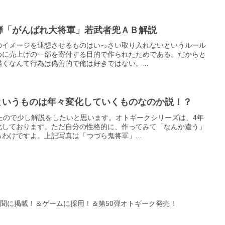
第1弾「がんばれ大将軍」若武者兜ＡＢ解説
のイメージを連想させるものはいっさい取り入れないというルール
めに売上げの一部を寄付する目的で作られたためである。だからと
くなんて行為は偽善的で俺は好きではない。...
絵柄というものは年々変化していくものなのか説！？
たので少し解説をしたいと思います。オトギークシリーズは、4年
化しております。ただ自分の性格的に、作ってみて「なんか違う」
わけですよ。上記写真は「つづら鬼将軍」...
eenが新聞に掲載！＆ゲームに採用！＆第50弾オトギーク発売！