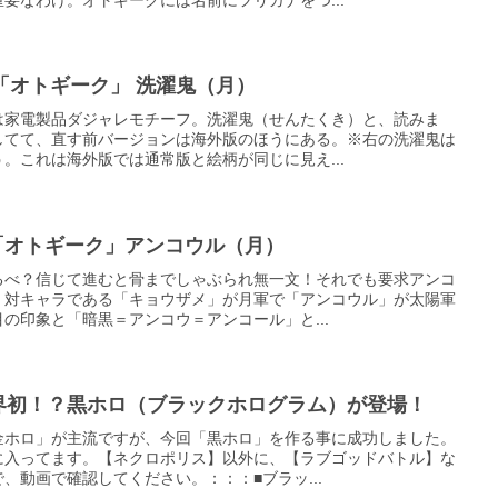
弾 「オトギーク」 洗濯鬼（月）
は家電製品ダジャレモチーフ。洗濯鬼（せんたくき）と、読みま
してて、直す前バージョンは海外版のほうにある。※右の洗濯鬼は
。これは海外版では通常版と絵柄が同じに見え...
弾「オトギーク」アンコウル（月）
るべ？信じて進むと骨までしゃぶられ無一文！それでも要求アンコ
、対キャラである「キョウザメ」が月軍で「アンコウル」が太陽軍
の印象と「暗黒＝アンコウ＝アンコール」と...
ール業界初！？黒ホロ（ブラックホログラム）が登場！
金ホロ」が主流ですが、今回「黒ホロ」を作る事に成功しました。
に入ってます。【ネクロポリス】以外に、【ラブゴッドバトル】な
、動画で確認してください。：：：■ブラッ...