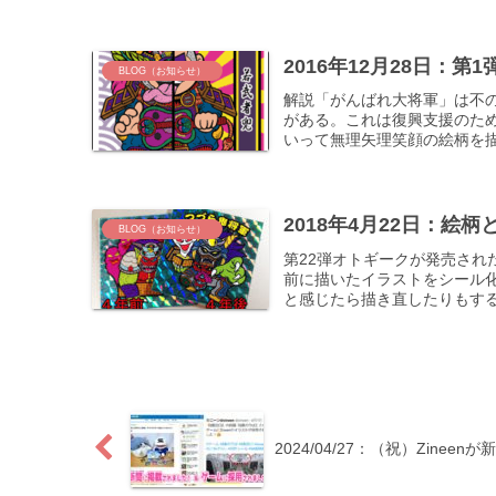
2016年12月28日：
BLOG（お知らせ）
解説「がんばれ大将軍」は不
がある。これは復興支援のた
いって無理矢理笑顔の絵柄を描
2018年4月22日：
BLOG（お知らせ）
第22弾オトギークが発売され
前に描いたイラストをシール
と感じたら描き直したりもする
2024/04/27：（祝）Zin